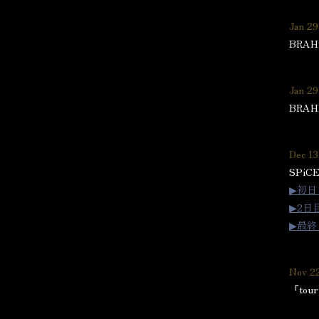
Jan 29
BRA
Jan 29
BRA
Dec 13
SPi
▶︎初
▶︎2
▶︎最
Nov 2
『to