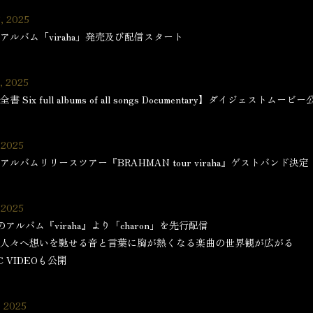
, 2025
アルバム「viraha」発売及び配信スタート
, 2025
書 Six full albums of all songs Documentary】ダイジェストムービ
 2025
アルバムリリースツアー『BRAHMAN tour viraha』ゲストバンド決定
 2025
のアルバム『viraha』より「charon」を先行配信
人々へ想いを馳せる音と言葉に胸が熱くなる楽曲の世界観が広がる
C VIDEOも公開
, 2025